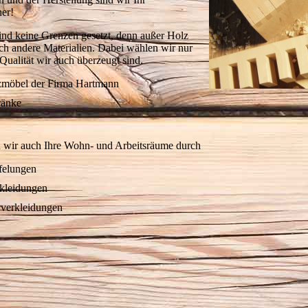
ner!
nd keine Grenzen gesetzt, denn außer Holz
uch andere Materialien. Dabei wählen wir nur
Qualität wir auch überzeugt sind.
zmöbel der Firma Hartmann
ränke
n wir auch Ihre Wohn- und Arbeitsräume durch
felungen
kleidungen
verkleidungen