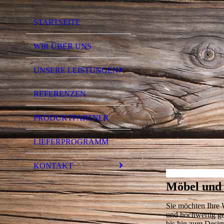
STARTSEITE
WIR ÜBER UNS
UNSERE LEISTUNGEN
REFERENZEN
PRODUKTPARTNER
LIEFERPROGRAMM
KONTAKT
Möbel und
Sie möchten Ihre 
und hochwertig ge
bis hin zum Design