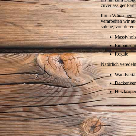
zuverlässiger Part
Ihren Wünschen si
verarbeiten wir a
solche, von deren 
Massivhol
Einbausch
Regale
Natürlich veredel
Wandvertä
Deckenver
Heizkörper